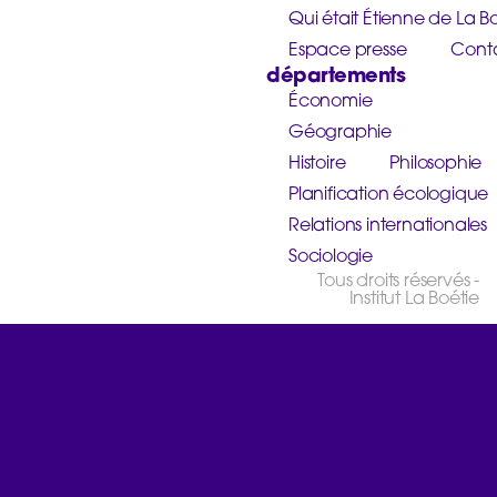
Qui était Étienne de La Bo
Espace presse
Cont
départements
Économie
Géographie
Histoire
Philosophie
Planification écologique
Relations internationales
Sociologie
Tous droits réservés -
Institut La Boétie