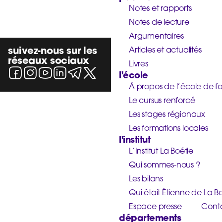
Notes et rapports
Notes de lecture
Argumentaires
suivez-nous sur les
Articles et actualités
réseaux sociaux
Livres
l'école
À propos de l’école de f
Le cursus renforcé
Les stages régionaux
Les formations locales
l'institut
L’Institut La Boétie
Qui sommes-nous ?
Les bilans
Qui était Étienne de La Bo
Espace presse
Cont
départements