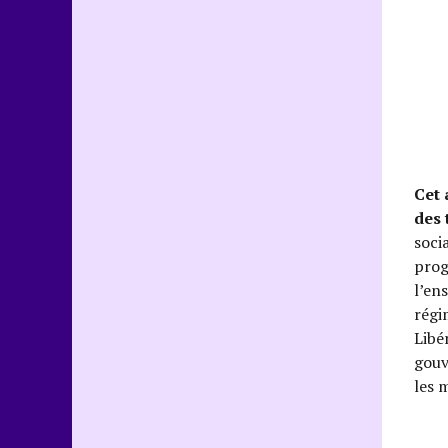
Cet 
des 
soci
prog
l’en
régi
Libé
gouv
les 