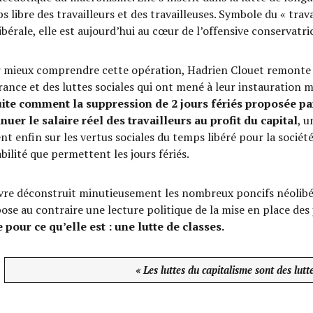
s libre des travailleurs et des travailleuses. Symbole du « trav
ibérale, elle est aujourd’hui au cœur de l’offensive conservatri
 mieux comprendre cette opération, Hadrien Clouet remonte le f
rance et des luttes sociales qui ont mené à leur instauration m
ite comment la suppression de 2 jours fériés proposée par
nuer le salaire réel des travailleurs au profit du capital
, u
ent enfin sur les vertus sociales du temps libéré pour la société
abilité que permettent les jours fériés.
ivre déconstruit minutieusement les nombreux poncifs néolibér
ose au contraire une lecture politique de la mise en place des 
e pour ce qu’elle est : une lutte de classes.
« Les luttes du capitalisme sont des lutt