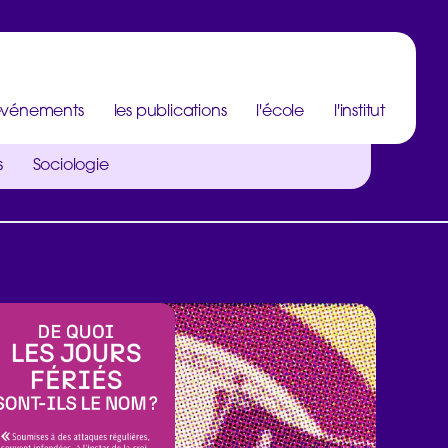
 événements
les publications
l'école
l'institut
s
Sociologie