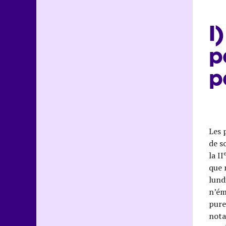
I
p
p
Les 
de s
la II
que n
lund
n’ém
pure
nota