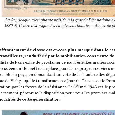
La République triomphante préside à la grande Fête nationale d
1880. © Centre historique des Archives nationales – Atelier de 
affrontement de classe est encore plus marqué dans le ca
travailleurs, rendu férié par la mobilisation consciente de
aliste de Paris exige de proclamer ce jour férié. Les mairies so
ressivement le mettre en place pour leurs propres services mu
semble du pays, en demandant un vote de la chambre des déput
me de Vichy – qui le transforme en « Jour du Travail » – le Prem
er
ration par les forces de la résistance. Le 1
mai 1946 est le pre
ernement pérennise la disposition pour tous les premiers mai à 
modalités de cette généralisation.