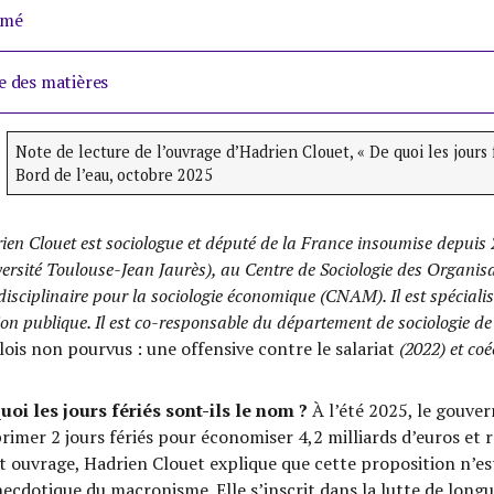
umé
e des matières
Note de lecture de l’ouvrage d’Hadrien Clouet, « De quoi les jours f
Bord de l’eau, octobre 2025
ien Clouet est sociologue et député de la France insoumise depuis
ersité Toulouse-Jean Jaurès), au Centre de Sociologie des Organisa
disciplinaire pour la sociologie économique (CNAM). Il est spécialis
ion publique. Il est co-responsable du département de sociologie de 
ois non pourvus : une offensive contre le salariat
(2022) et coé
uoi les jours fériés sont-ils le nom ?
À l’été 2025, le gouv
rimer 2 jours fériés pour économiser 4,2 milliards d’euros et 
t ouvrage, Hadrien Clouet explique que cette proposition n’e
necdotique du macronisme. Elle s’inscrit dans la lutte de long