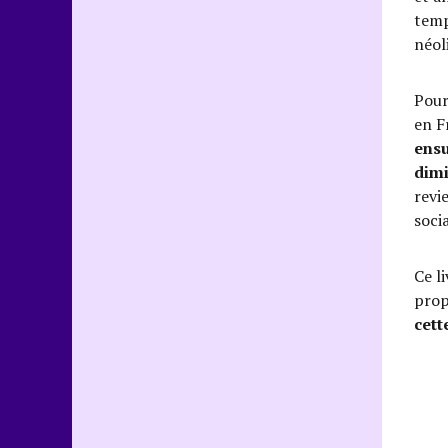
temp
néol
Pour
en F
ensu
dimi
revi
soci
Ce l
prop
cett