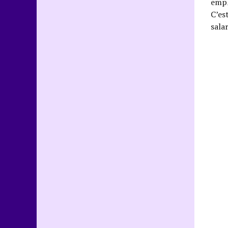
empl
C’es
sala