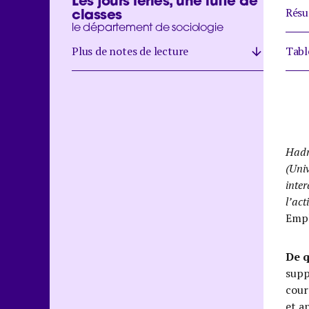
Les jours fériés, une lutte de
classes
Rés
le département de sociologie
Plus de notes de lecture
Tabl
Hadr
(Univ
inter
l’act
Empl
De q
supp
cour
et a