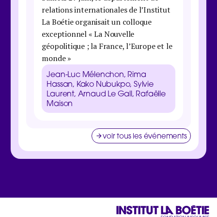
relations internationales de l’Institut
organis
La Boétie organisait un colloque
économi
exceptionnel « La Nouvelle
maison 
géopolitique ; la France, l’Europe et le
Danie
monde »
Galbra
Zucma
Jean-Luc Mélenchon, Rima
Clém
Hassan, Kako Nubukpo, Sylvie
Laurent, Arnaud Le Gall, Rafaëlle
Maison
voir tous les événements