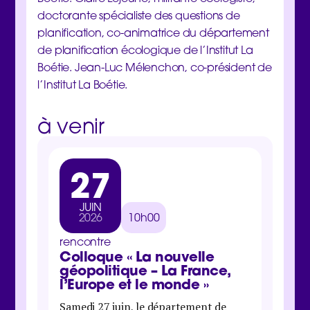
doctorante spécialiste des questions de
planification, co-animatrice du département
de planification écologique de l’Institut La
Boétie. Jean-Luc Mélenchon, co-président de
l’Institut La Boétie.
à venir
27
3
JUIN
MA
2026
10h00
202
rencontre
rencon
Colloque « La nouvelle
Jour
géopolitique – La France,
inter
l’Europe et le monde »
Samedi 
Samedi 27 juin, le département de
Boétie 