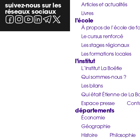
suivez-nous sur les
Articles et actualités
réseaux sociaux
Livres
l'école
À propos de l’école de f
Le cursus renforcé
Les stages régionaux
Les formations locales
l'institut
L’Institut La Boétie
Qui sommes-nous ?
Les bilans
Qui était Étienne de La Bo
Espace presse
Cont
départements
Économie
Géographie
Histoire
Philosophie