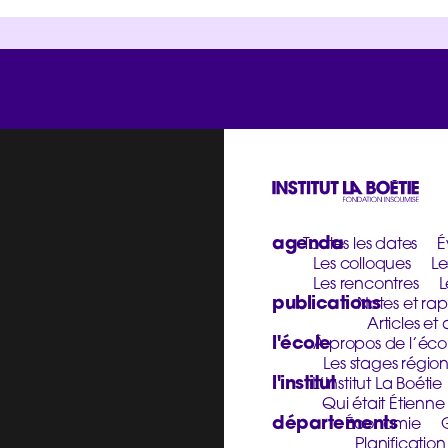
agenda
Toutes les dates
É
Les colloques
Le
Les rencontres
L
publications
Notes et rap
Articles et 
l'école
À propos de l’éco
Les stages régio
l'institut
L’Institut La Boétie
Qui était Étienne
départements
Économie
Planificatio