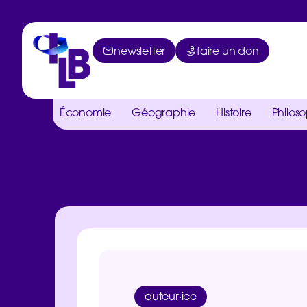
newsletter
faire un don
Économie
Géographie
Histoire
Philos
auteur·ice