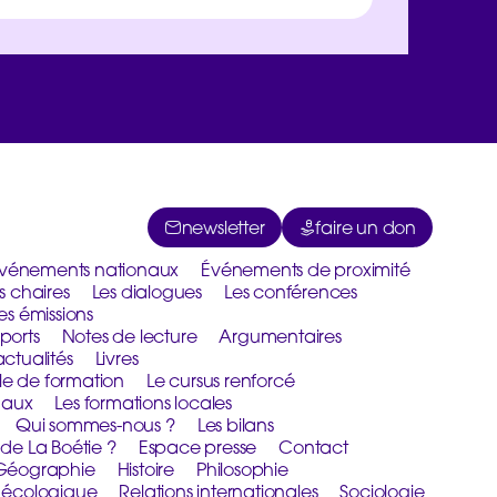
newsletter
faire un don
vénements nationaux
Événements de proximité
s chaires
Les dialogues
Les conférences
es émissions
ports
Notes de lecture
Argumentaires
actualités
Livres
le de formation
Le cursus renforcé
naux
Les formations locales
Qui sommes-nous ?
Les bilans
 de La Boétie ?
Espace presse
Contact
Géographie
Histoire
Philosophie
n écologique
Relations internationales
Sociologie