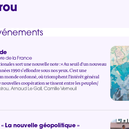
rou
événements
nde
gère de la France
onales sort une nouvelle note : « Au seuil d'un nouveau
nées 1990 s’effondre sous nos yeux. C'est une
 un monde ordonné, où triomphent l'intérêt général
e nouvelles coopération se tissent entre les peuples/
rou, Arnaud Le Gall, Camille Verneuil
 « La nouvelle géopolitique »