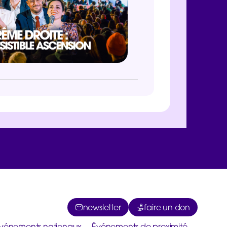
newsletter
faire un don
vénements nationaux
Événements de proximité