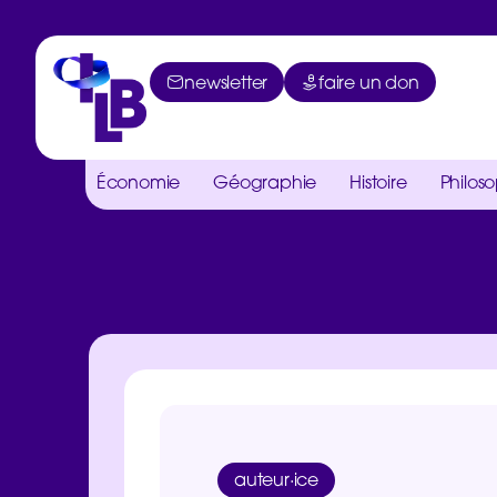
newsletter
faire un don
Économie
Géographie
Histoire
Philos
auteur·ice