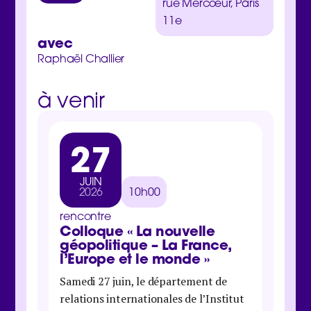
rue Mercœur, Paris
11e
avec
Raphaël Challier
à venir
27
3
JUIN
MA
2026
10h00
202
rencontre
rencon
Colloque « La nouvelle
Jour
géopolitique – La France,
inter
l’Europe et le monde »
Samedi 
Samedi 27 juin, le département de
Boétie 
relations internationales de l’Institut
organis