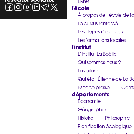
Livres
l'école
À propos de l’école de f
Le cursus renforcé
Les stages régionaux
Les formations locales
l'institut
L’Institut La Boétie
Qui sommes-nous ?
Les bilans
Qui était Étienne de La Bo
Espace presse
Cont
départements
Économie
Géographie
Histoire
Philosophie
Planification écologique