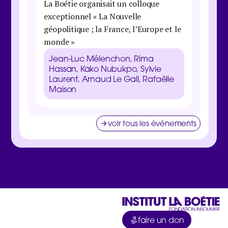
La Boétie organisait un colloque
économi
exceptionnel « La Nouvelle
maison 
géopolitique ; la France, l’Europe et le
Danie
monde »
Galbra
Zucma
Jean-Luc Mélenchon, Rima
Clém
Hassan, Kako Nubukpo, Sylvie
Laurent, Arnaud Le Gall, Rafaëlle
Maison
voir tous les événements
faire un don