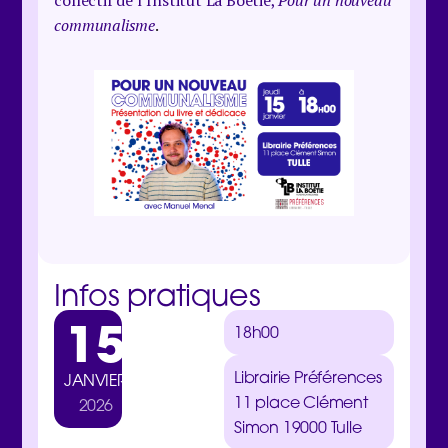
collectif de l’Institut La Boétie,
Pour un nouveau
communalisme
.
Infos pratiques
15
18h00
Librairie Préférences
JANVIER
11 place Clément
2026
Simon
19000 Tulle