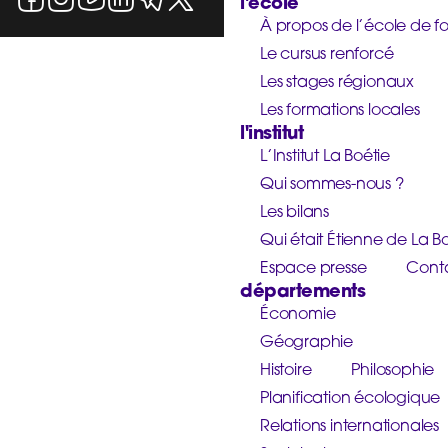
l'école
À propos de l’école de f
Le cursus renforcé
Les stages régionaux
Les formations locales
l'institut
L’Institut La Boétie
Qui sommes-nous ?
Les bilans
Qui était Étienne de La Bo
Espace presse
Cont
départements
Économie
Géographie
Histoire
Philosophie
Planification écologique
Relations internationales