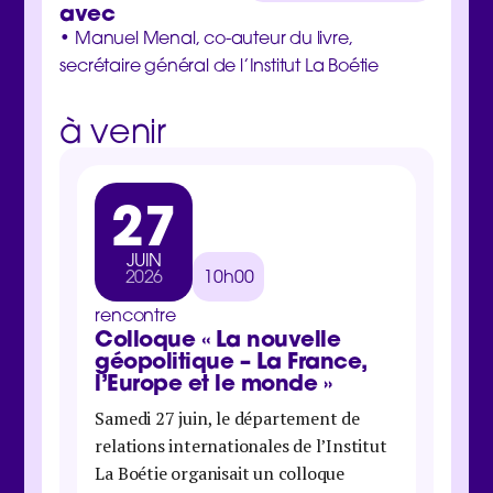
avec
• Manuel Menal, co-auteur du livre,
secrétaire général de l’Institut La Boétie
à venir
27
3
JUIN
MA
2026
10h00
202
rencontre
rencon
Colloque « La nouvelle
Jour
géopolitique – La France,
inter
l’Europe et le monde »
Samedi 
Samedi 27 juin, le département de
Boétie 
relations internationales de l’Institut
organis
La Boétie organisait un colloque
économi