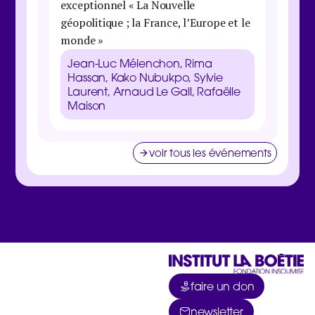
exceptionnel « La Nouvelle
maison 
géopolitique ; la France, l’Europe et le
Danie
monde »
Galbra
Zucma
Jean-Luc Mélenchon, Rima
Clém
Hassan, Kako Nubukpo, Sylvie
Laurent, Arnaud Le Gall, Rafaëlle
Maison
voir tous les événements
faire un don
newsletter