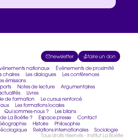
newsletter
faire un don
vénements nationaux
Événements de proximité
s chaires
Les dialogues
Les conférences
es émissions
ports
Notes de lecture
Argumentaires
actualités
Livres
le de formation
Le cursus renforcé
naux
Les formations locales
Qui sommes-nous ?
Les bilans
 de La Boétie ?
Espace presse
Contact
Géographie
Histoire
Philosophie
n écologique
Relations internationales
Sociologie
Tous droits réservés - Institut La Boétie