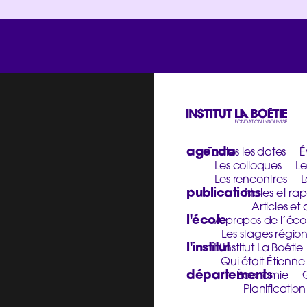
agenda
Toutes les dates
É
Les colloques
Le
Les rencontres
L
publications
Notes et rap
Articles et 
l'école
À propos de l’éco
Les stages régio
l'institut
L’Institut La Boétie
Qui était Étienne
départements
Économie
Planificatio