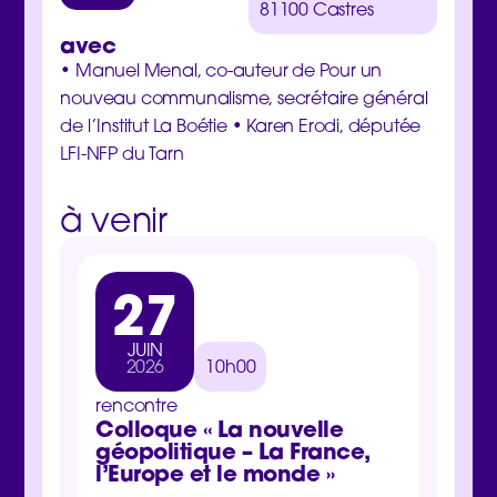
81100 Castres
avec
• Manuel Menal, co-auteur de Pour un
nouveau communalisme, secrétaire général
de l’Institut La Boétie • Karen Erodi, députée
LFI-NFP du Tarn
à venir
27
3
JUIN
MA
2026
10h00
202
rencontre
rencon
Colloque « La nouvelle
Jour
géopolitique – La France,
inter
l’Europe et le monde »
Samedi 