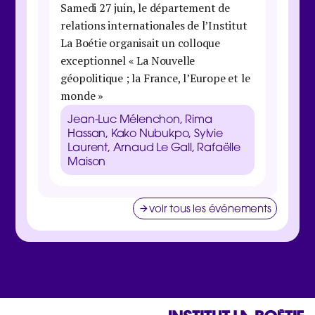
Samedi 27 juin, le département de
Boétie 
relations internationales de l’Institut
organis
La Boétie organisait un colloque
économi
exceptionnel « La Nouvelle
maison 
géopolitique ; la France, l’Europe et le
Danie
monde »
Galbra
Zucma
Jean-Luc Mélenchon, Rima
Clém
Hassan, Kako Nubukpo, Sylvie
Laurent, Arnaud Le Gall, Rafaëlle
Maison
voir tous les événements