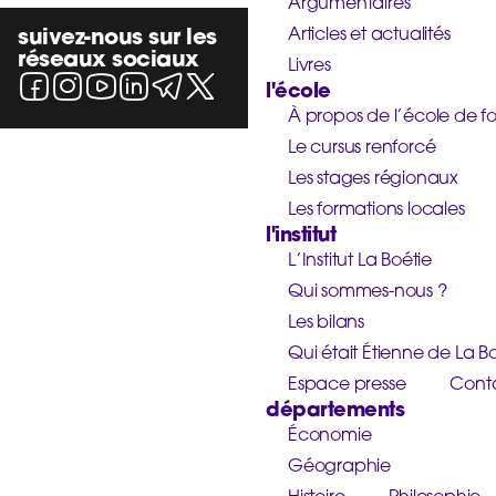
Argumentaires
suivez-nous sur les
Articles et actualités
réseaux sociaux
Livres
l'école
À propos de l’école de f
Le cursus renforcé
Les stages régionaux
Les formations locales
l'institut
L’Institut La Boétie
Qui sommes-nous ?
Les bilans
Qui était Étienne de La Bo
Espace presse
Cont
départements
Économie
Géographie