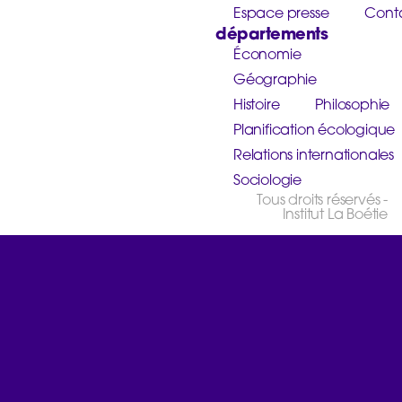
Espace presse
Cont
départements
Économie
Géographie
Histoire
Philosophie
Planification écologique
Relations internationales
Sociologie
Tous droits réservés -
Institut La Boétie