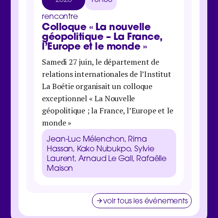
rencontre
rencon
Colloque « La nouvelle
Jour
géopolitique – La France,
inter
l’Europe et le monde »
Samedi 
Samedi 27 juin, le département de
Boétie 
relations internationales de l’Institut
organis
La Boétie organisait un colloque
économi
exceptionnel « La Nouvelle
maison 
géopolitique ; la France, l’Europe et le
Danie
monde »
Galbra
Zucma
Jean-Luc Mélenchon, Rima
Clém
Hassan, Kako Nubukpo, Sylvie
Laurent, Arnaud Le Gall, Rafaëlle
Maison
voir tous les événements