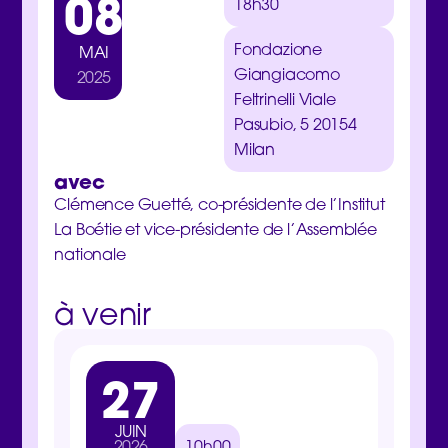
08
18h30
Fondazione
MAI
Giangiacomo
2025
Feltrinelli
Viale
Pasubio, 5 20154
Milan
avec
Clémence Guetté, co-présidente de l’Institut
La Boétie et vice-présidente de l’Assemblée
nationale
à venir
27
3
JUIN
MA
2026
10h00
202