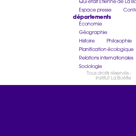
Qui était Étienne de La Bo
Espace presse
Cont
départements
Économie
Géographie
Histoire
Philosophie
Planification écologique
Relations internationales
Sociologie
Tous droits réservés -
Institut La Boétie