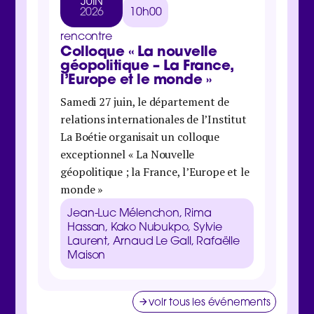
JUIN
MA
2026
10h00
202
rencontre
rencon
Colloque « La nouvelle
Jour
géopolitique – La France,
inter
l’Europe et le monde »
Samedi 
Samedi 27 juin, le département de
Boétie 
relations internationales de l’Institut
organis
La Boétie organisait un colloque
économi
exceptionnel « La Nouvelle
maison 
géopolitique ; la France, l’Europe et le
Danie
monde »
Galbra
Zucma
Jean-Luc Mélenchon, Rima
Clém
Hassan, Kako Nubukpo, Sylvie
Laurent, Arnaud Le Gall, Rafaëlle
Maison
voir tous les événements