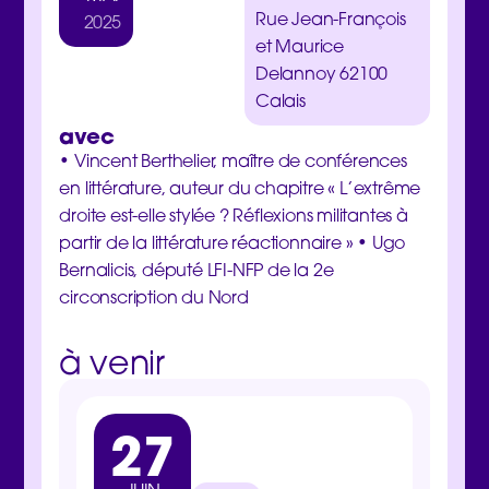
Rue Jean-François
2025
et Maurice
Delannoy 62100
Calais
avec
• Vincent Berthelier, maître de conférences
en littérature, auteur du chapitre « L’extrême
droite est-elle stylée ? Réflexions militantes à
partir de la littérature réactionnaire » • Ugo
Bernalicis, député LFI-NFP de la 2e
circonscription du Nord
à venir
27
3