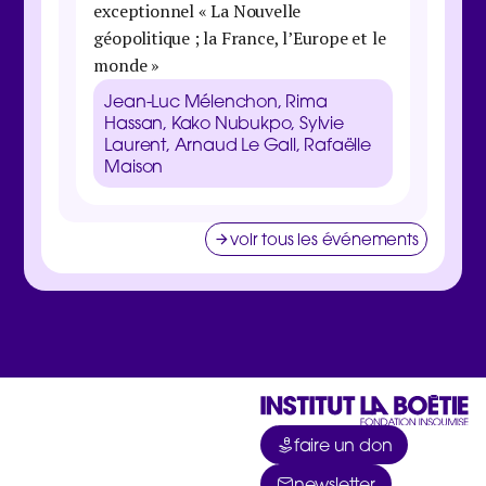
exceptionnel « La Nouvelle
maison 
géopolitique ; la France, l’Europe et le
Danie
monde »
Galbra
Zucma
Jean-Luc Mélenchon, Rima
Clém
Hassan, Kako Nubukpo, Sylvie
Laurent, Arnaud Le Gall, Rafaëlle
Maison
voir tous les événements
faire un don
newsletter