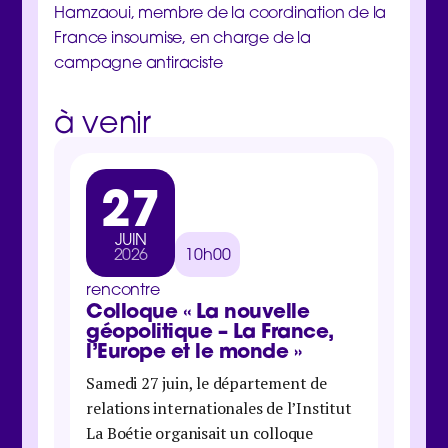
Hamzaoui, membre de la coordination de la
France insoumise, en charge de la
campagne antiraciste
à venir
27
3
JUIN
MA
2026
10h00
202
rencontre
rencon
Colloque « La nouvelle
Jour
géopolitique – La France,
inter
l’Europe et le monde »
Samedi 
Samedi 27 juin, le département de
Boétie 
relations internationales de l’Institut
organis
La Boétie organisait un colloque
économi