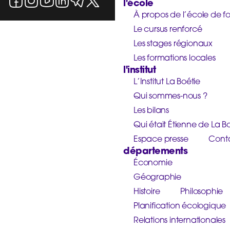
l'école
À propos de l’école de f
Le cursus renforcé
Les stages régionaux
Les formations locales
l'institut
L’Institut La Boétie
Qui sommes-nous ?
Les bilans
Qui était Étienne de La Bo
Espace presse
Cont
départements
Économie
Géographie
Histoire
Philosophie
Planification écologique
Relations internationales