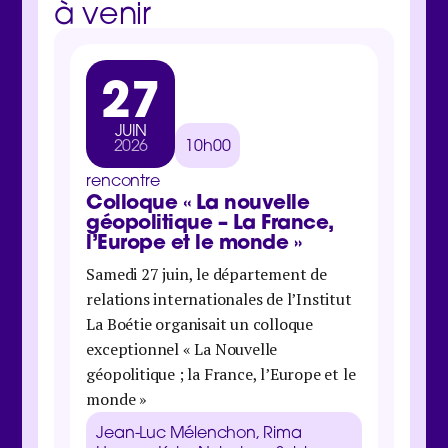
à venir
27
3
JUIN
MA
2026
10h00
202
rencontre
rencon
Colloque « La nouvelle
Jour
géopolitique – La France,
inter
l’Europe et le monde »
Samedi 
Samedi 27 juin, le département de
Boétie 
relations internationales de l’Institut
organis
La Boétie organisait un colloque
économi
exceptionnel « La Nouvelle
maison 
géopolitique ; la France, l’Europe et le
Danie
monde »
Galbra
Zucma
Jean-Luc Mélenchon, Rima
Clém