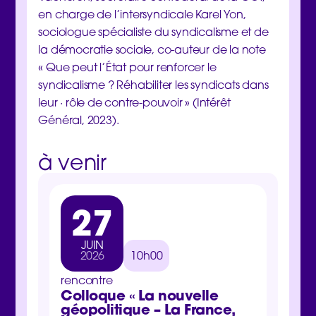
en charge de l’intersyndicale Karel Yon,
sociologue spécialiste du syndicalisme et de
la démocratie sociale, co-auteur de la note
« Que peut l’État pour renforcer le
syndicalisme ? Réhabiliter les syndicats dans
leur · rôle de contre-pouvoir » (Intérêt
Général, 2023).
à venir
27
3
JUIN
MA
2026
10h00
202
rencontre
rencon
Colloque « La nouvelle
Jour
géopolitique – La France,
inter