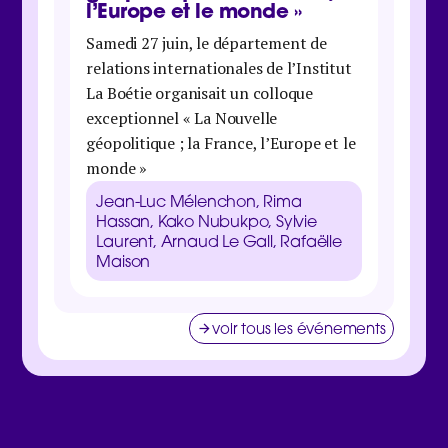
l’Europe et le monde »
Samedi 
Samedi 27 juin, le département de
Boétie 
relations internationales de l’Institut
organis
La Boétie organisait un colloque
économi
exceptionnel « La Nouvelle
maison 
géopolitique ; la France, l’Europe et le
Danie
monde »
Galbra
Zucma
Jean-Luc Mélenchon, Rima
Clém
Hassan, Kako Nubukpo, Sylvie
Laurent, Arnaud Le Gall, Rafaëlle
Maison
voir tous les événements