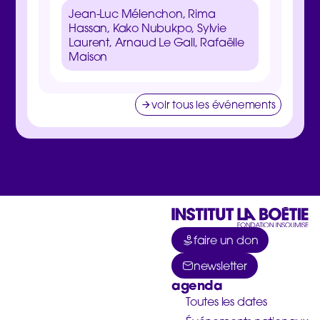
Zucma
Jean-Luc Mélenchon, Rima
Clém
Hassan, Kako Nubukpo, Sylvie
Laurent, Arnaud Le Gall, Rafaëlle
Maison
voir tous les événements
faire un don
newsletter
agenda
Toutes les dates