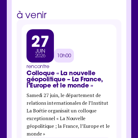
à venir
27
3
JUIN
MA
2026
10h00
202
rencontre
rencon
Colloque « La nouvelle
Jour
géopolitique – La France,
inter
l’Europe et le monde »
Samedi 
Samedi 27 juin, le département de
Boétie 
relations internationales de l’Institut
organis
La Boétie organisait un colloque
économi
exceptionnel « La Nouvelle
maison 
géopolitique ; la France, l’Europe et le
Danie
monde »
Galbra