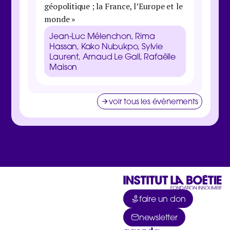
géopolitique ; la France, l’Europe et le
Danie
monde »
Galbra
Zucma
Jean-Luc Mélenchon, Rima
Clém
Hassan, Kako Nubukpo, Sylvie
Laurent, Arnaud Le Gall, Rafaëlle
Maison
voir tous les événements
faire un don
newsletter