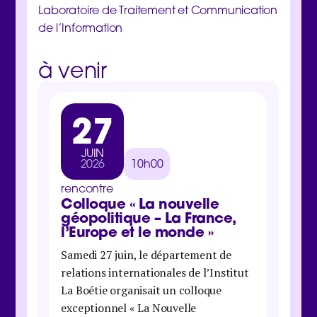
Laboratoire de Traitement et Communication
de l’Information
à venir
27
3
JUIN
MA
2026
10h00
202
rencontre
rencon
Colloque « La nouvelle
Jour
géopolitique – La France,
inter
l’Europe et le monde »
Samedi 
Samedi 27 juin, le département de
Boétie 
relations internationales de l’Institut
organis
La Boétie organisait un colloque
économi
exceptionnel « La Nouvelle
maison 