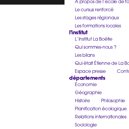
À propos de l’école de f
Le cursus renforcé
Les stages régionaux
Les formations locales
l'institut
L’Institut La Boétie
Qui sommes-nous ?
Les bilans
Qui était Étienne de La Bo
Espace presse
Cont
départements
Économie
Géographie
Histoire
Philosophie
Planification écologique
Relations internationales
Sociologie