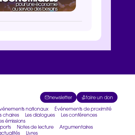
newsletter
faire un don
vénements nationaux
Événements de proximité
s chaires
Les dialogues
Les conférences
es émissions
ports
Notes de lecture
Argumentaires
actualités
Livres