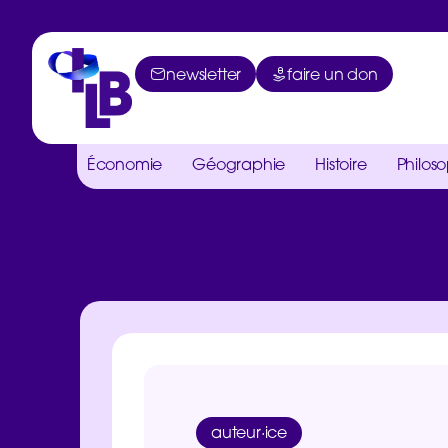
newsletter
faire un don
Économie
Géographie
Histoire
Philos
auteur·ice