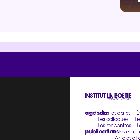
agenda
Toutes les dates
É
Les colloques
Le
Les rencontres
L
publications
Notes et rap
Articles et 