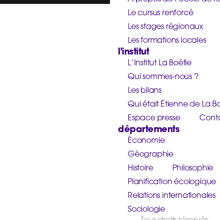
Le cursus renforcé
Les stages régionaux
Les formations locales
l'institut
L’Institut La Boétie
Qui sommes-nous ?
Les bilans
Qui était Étienne de La Bo
Espace presse
Cont
départements
Économie
Géographie
Histoire
Philosophie
Planification écologique
Relations internationales
Sociologie
Tous droits réservés -