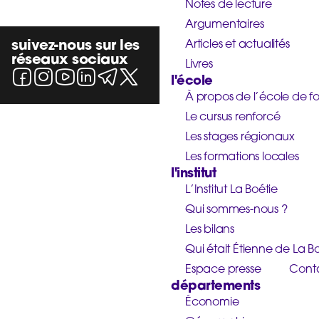
Notes de lecture
Argumentaires
suivez-nous sur les
Articles et actualités
réseaux sociaux
Livres
l'école
À propos de l’école de f
Le cursus renforcé
Les stages régionaux
Les formations locales
l'institut
L’Institut La Boétie
Qui sommes-nous ?
Les bilans
Qui était Étienne de La Bo
Espace presse
Cont
départements
Économie