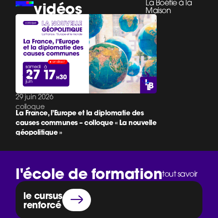
La Boétie à la
vidéos
Maison
29 juin 2026
29 juin 2026
colloque
colloque
La France, l’Europe et la diplomatie des
Un nouvel âge du dr
causes communes – colloque « La nouvelle
colloque « La nouv
géopolitique »
l'école de formation
tout savoir
le cursus
renforcé