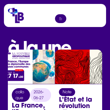
à la une
collo
2026-
Note
L’État et la
que
06-27
La France,
révolution